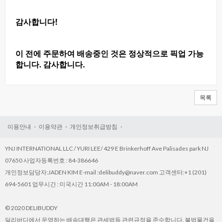
감사합니다!
이 전에 주문하여 배송중인 것은 정상적으로 픽업 가능
합니다. 감사합니다.
.
목록
이용안내
·
이용약관
·
개인정보취급방침
·
YNJINTERNATIONALLLC/YURILEE/429EBrinkerhoffAvePalisadesparkNJ
07650사업자등록번호:84-386646
개인정보담당자:JADENKIME-mail:delibuddy@naver.com고객센터:+1‪(201)
694-5601업무시간:미국시간11:00AM-18:00AM
©2020DELIBUDDY
딜리버디에서운영하는배송대행은관세법등관련규정을준수합니다.불법물건을