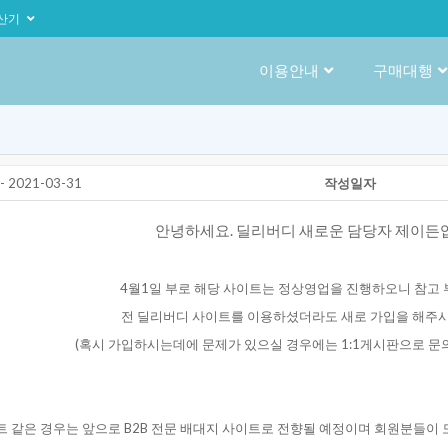
산기
이용안내
구매대행
021-03-31
작성일자
안녕하세요.딜리버디새로운담당자제이든입
4월1일부로해당사이트는정상영업을진행하오니참고부
전딜리버디사이트를이용하셨더라도새로가입을해주시
(혹시가입하시는데에문제가있으실경우에는1:1게시판으로문의
트같은경우는앞으로B2B전문배대지사이트로전향될예정이며회원분들이