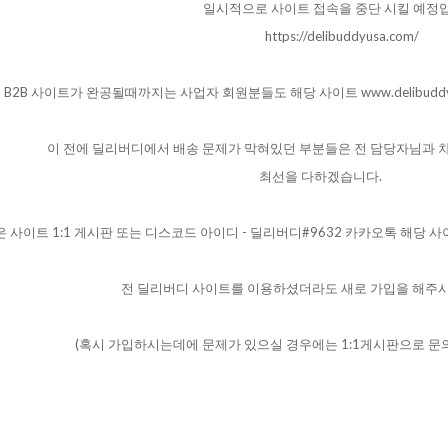
일시적으로사이트접속을중단시킬예정입
https://delibuddyusa.com/
B2B사이트가완공될때까지는사업자회원분들도해당사이트
www.delibuddy
이전에딜리버디에서배송문제가막혀있던부분들은전담당자님과
최선을다하겠습니다.
은사이트1:1게시판또는디스코드아이디-딜리버디#9632카카오톡해당
전딜리버디사이트를이용하셨더라도새로가입을해주시
(혹시가입하시는데에문제가있으실경우에는1:1게시판으로문의