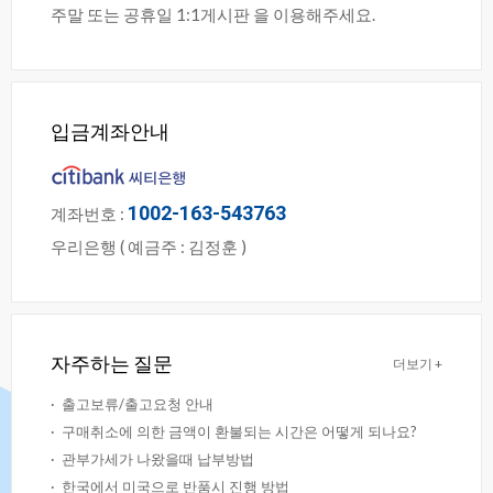
주말또는공휴일1:1게시판을이용해주세요.
입금계좌안내
1002-163-543763
계좌번호:
우리은행(예금주:김정훈)
자주하는질문
더보기+
·
출고보류/출고요청안내
·
구매취소에의한금액이환불되는시간은어떻게되나요?
·
관부가세가나왔을때납부방법
·
한국에서미국으로반품시진행방법