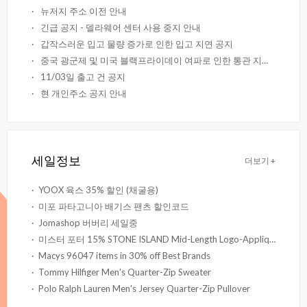
·
뉴저지주소이전안내
·
긴급공지-델라웨어센터사용중지안내
·
갑작스러운입고물량증가로인한입고지연공지
·
중국광군제및미국블랙프라이데이여파로인한통관지연안내
·
11/03일출고건공지
·
현개인주소공지안내
세일정보
더보기+
·
YOOX육스35%할인(채굴용)
·
미포파타고니아배기스팬츠할인코드
·
Jomashop버버리세일중
·
미스터포터15%STONEISLANDMid-LengthLogo-AppliquédGarment-DyedSwimShorts
·
Macys96047itemsin30%offBestBrands
·
TommyHilfigerMen'sQuarter-ZipSweater
·
PoloRalphLaurenMen'sJerseyQuarter-ZipPullover